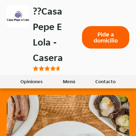
Volver
??Casa
al
menú
Pepe E
principal
Pide a
Lola -
domicilio
Casera
Opiniones
Menú
Contacto